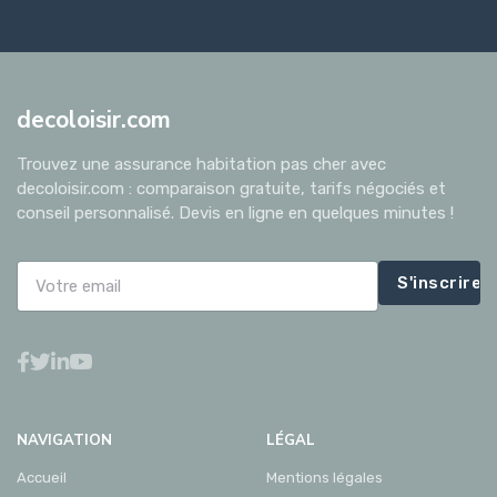
decoloisir.com
Trouvez une assurance habitation pas cher avec
decoloisir.com : comparaison gratuite, tarifs négociés et
conseil personnalisé. Devis en ligne en quelques minutes !
S'inscrire
NAVIGATION
LÉGAL
Accueil
Mentions légales