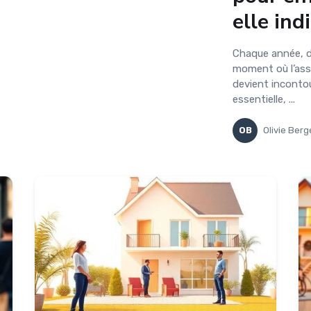
elle ind
Chaque année, d
moment où l’assu
devient incontou
essentielle, ...
OB
Olivie Berg