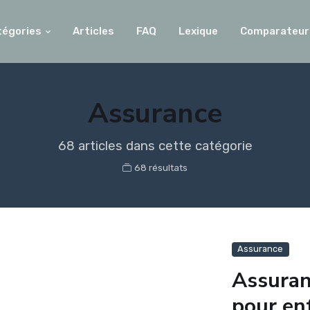
tégories
Articles
FAQ
Lexique
Comparateur
Assurance
68 articles dans cette catégorie
68 résultats
Assurance
Assuranc
pour enf