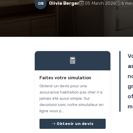
Olivie Berger
05 March 2026
6 min
OB
V
a
n
Faites votre simulation
g
Obtenir un devis pour une
assurance habitation pas cher n'a
o
jamais été aussi simple. Sur
decoloisir.com, notre simulateur en
me
ligne vous p...
Obtenir un devis