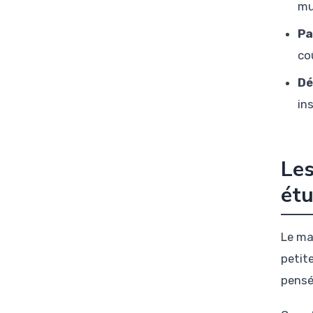
mu
Pa
co
Dé
in
Les
étu
Le ma
petit
pensé