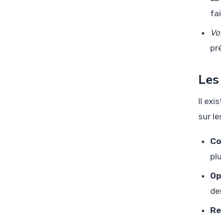
fa
Vot
pr
Les
Il exi
sur le
Co
pl
Op
de
Re