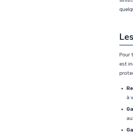
sinis
quelq
Les
Pour 
est in
prote
Re
à 
Ga
au
Ga