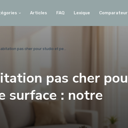
tégories
Articles
FAQ
Lexique
Comparateur
bitation pas cher pour studio et pe...
tation pas cher pou
e surface : notre