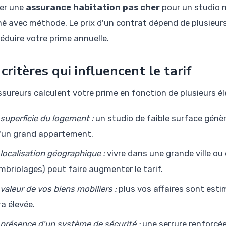
er une
assurance habitation pas cher
pour un studio n
é avec méthode. Le prix d'un contrat dépend de plusieur
réduire votre prime annuelle.
 critères qui influencent le tarif
ssureurs calculent votre prime en fonction de plusieurs é
 superficie du logement :
un studio de faible surface gén
'un grand appartement.
 localisation géographique :
vivre dans une grande ville ou
mbriolages) peut faire augmenter le tarif.
 valeur de vos biens mobiliers :
plus vos affaires sont estim
ra élevée.
 présence d'un système de sécurité :
une serrure renforcé