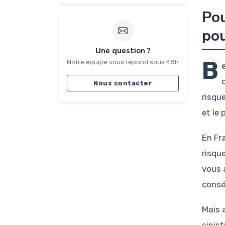
Pou
pou
Une question ?
B
Notre équipe vous répond sous 48h
Nous contacter
risque
et le 
En Fr
risqu
vous 
consé
Mais 