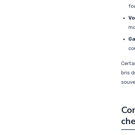
fo
Vo
mo
Ga
co
Certa
bris 
souve
Com
che