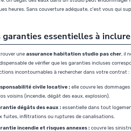
tre. Un dégât des eaux dans un studio peut endommager l'i
ues heures. Sans couverture adéquate, c'est vous qui sup
 garanties essentielles à inclur
trouver une
assurance habitation studio pas cher
, il 
dispensable de vérifier que les garanties incluses correspo
ctions incontournables à rechercher dans votre contrat :
sponsabilité civile locative :
elle couvre les dommages 
vos voisins (incendie, dégât des eaux, explosion).
rantie dégâts des eaux :
essentielle dans tout logemen
x fuites, infiltrations ou ruptures de canalisations.
rantie incendie et risques annexes :
couvre les sinistr