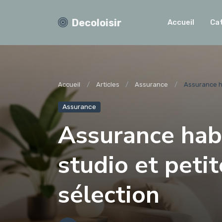
Decoloisir
Accueil
Ca
Accueil
Articles
Assurance
Assurance ha
Assurance
Assurance habi
studio et petit
sélection