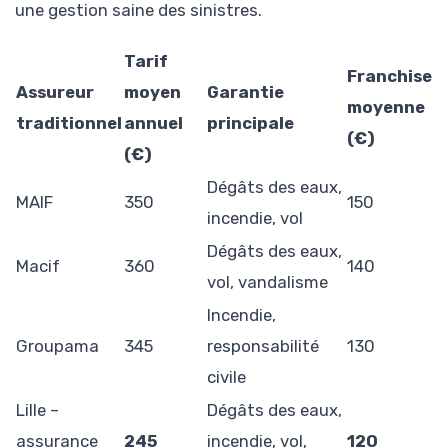
une gestion saine des sinistres.
Tarif
Franchise
Assureur
moyen
Garantie
moyenne
traditionnel
annuel
principale
(€)
(€)
Dégâts des eaux,
MAIF
350
150
incendie, vol
Dégâts des eaux,
Macif
360
140
vol, vandalisme
Incendie,
Groupama
345
responsabilité
130
civile
Lille –
Dégâts des eaux,
assurance
245
incendie, vol,
120