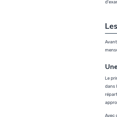
d'exa
Les
Avant
mensu
Une
Le pr
dans 
répar
appro
Avec 