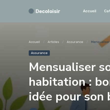
Decoloisir
Accueil
Ca
Accueil
Articles
Assurance
Mensualiser 
Assurance
Mensualiser s
habitation : b
idée pour son 