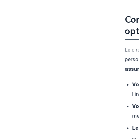
Com
opt
Le ch
perso
assu
Vo
l'
Vo
me
Le