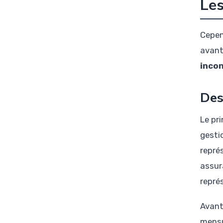
Les
Cepen
avant
inco
Des
Le pr
gesti
repré
assur
repré
Avant
mensu