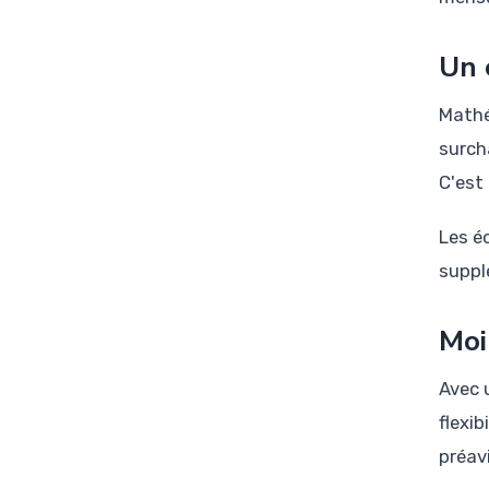
Un 
Mathé
surch
C'est
Les é
suppl
Moi
Avec 
flexi
préav