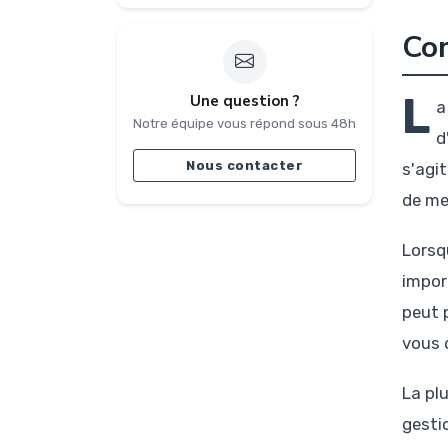
Com
L
Une question ?
a
Notre équipe vous répond sous 48h
d
Nous contacter
s'agi
de me
Lorsq
impor
peut 
vous 
La pl
gesti