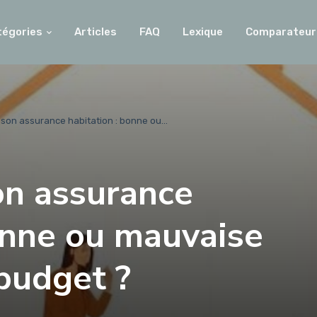
tégories
Articles
FAQ
Lexique
Comparateur
son assurance habitation : bonne ou...
on assurance
onne ou mauvaise
budget ?