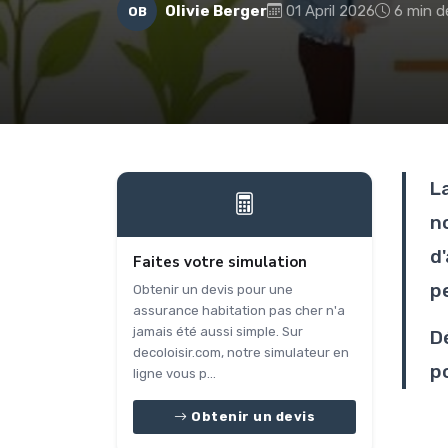
Olivie Berger
01 April 2026
6 min d
OB
L
n
d
Faites votre simulation
p
Obtenir un devis pour une
assurance habitation pas cher n'a
jamais été aussi simple. Sur
D
decoloisir.com, notre simulateur en
po
ligne vous p...
Obtenir un devis