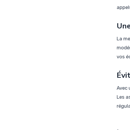
appel
Une
La me
modér
vos é
Évi
Avec 
Les a
régul