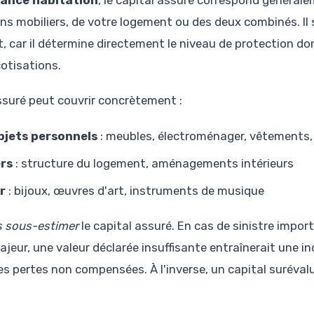
ance habitation
, le capital assuré correspond générale
ns mobiliers, de votre logement ou des deux combinés. Il 
 car il détermine directement le niveau de protection don
otisations.
assuré peut couvrir concrètement :
objets personnels
: meubles, électroménager, vêtements, 
ers
: structure du logement, aménagements intérieurs
r
: bijoux, œuvres d'art, instruments de musique
s sous-estimer
le capital assuré. En cas de sinistre impo
eur, une valeur déclarée insuffisante entraînerait une in
des pertes non compensées. À l'inverse, un capital suréva