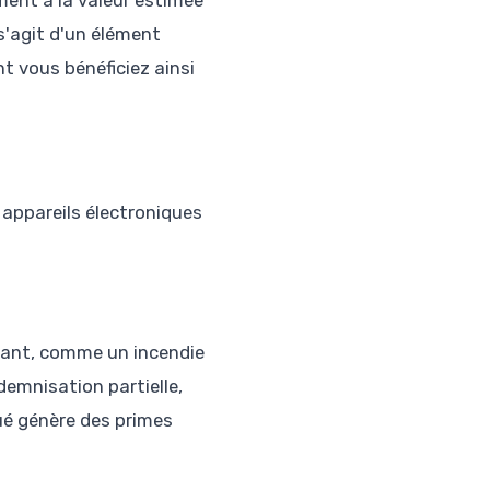
ment à la valeur estimée
s'agit d'un élément
t vous bénéficiez ainsi
appareils électroniques
rtant, comme un incendie
demnisation partielle,
lué génère des primes