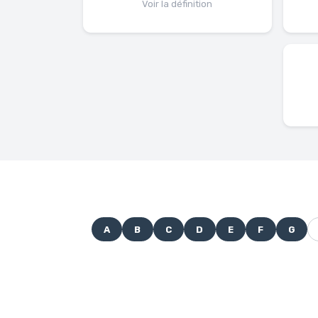
Voir la définition
A
B
C
D
E
F
G