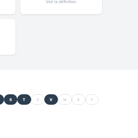
Voir la définition
S
T
U
V
W
X
Y