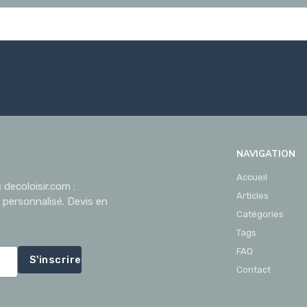
NAVIGATION
Accueil
decoloisir.com :
Articles
 personnalisé. Devis en
Catégories
Tags
FAQ
S'inscrire
Contact