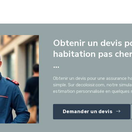
Obtenir un devis p
habitation pas cher
...
Obtenir un devis pour une assurance ha
simple. Sur decoloisir.com, notre simul
estimation personnalisée en quelques m
Demander un devis