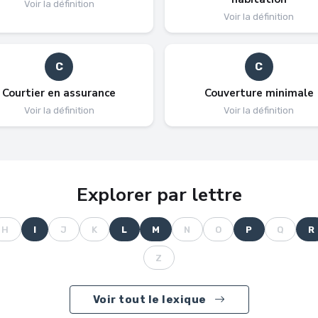
Voir la définition
Voir la définition
C
C
Courtier en assurance
Couverture minimale
Voir la définition
Voir la définition
Explorer par lettre
H
I
J
K
L
M
N
O
P
Q
R
Z
Voir tout le lexique