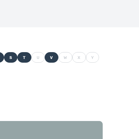
S
T
U
V
W
X
Y