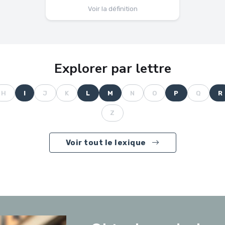
Voir la définition
Explorer par lettre
H
I
J
K
L
M
N
O
P
Q
R
Z
Voir tout le lexique