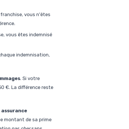
 franchise, vous n'êtes
érence.
se, vous êtes indemnisé
chaque indemnisation,
ommages
. Si votre
0 €. La différence reste
n
assurance
 le montant de sa prime
tion pas cher
sans