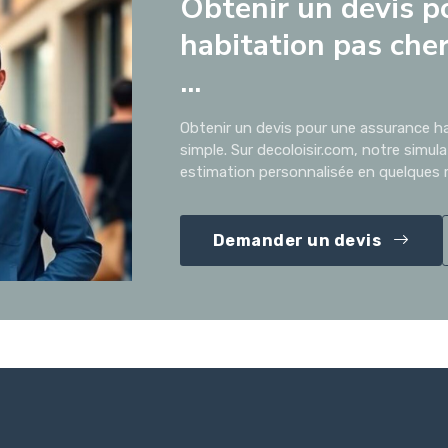
Obtenir un devis p
habitation pas cher
...
Obtenir un devis pour une assurance ha
simple. Sur decoloisir.com, notre simul
estimation personnalisée en quelques m
Demander un devis