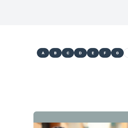
A
B
C
D
E
F
G