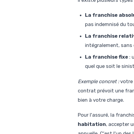
Il existe plusieurs type
La franchise absol
pas indemnisé du tou
La franchise relati
intégralement, sans 
La franchise fixe
: 
quel que soit le sinist
Exemple concret :
votre
contrat prévoit une fran
bien à votre charge.
Pour l'assuré, la franch
habitation
, accepter 
annuelle. C'est l'un des 