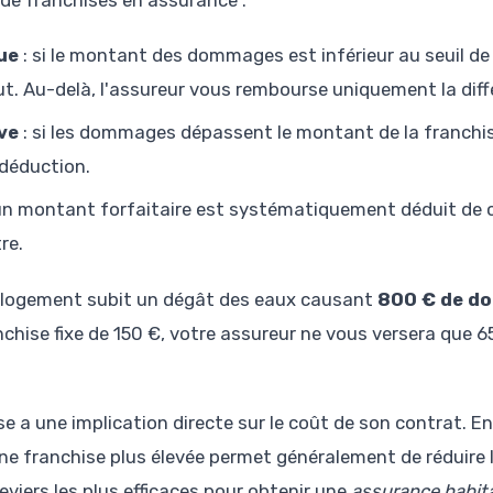
s de franchises en assurance :
ue
: si le montant des dommages est inférieur au seuil de
t. Au-delà, l'assureur vous rembourse uniquement la diff
ve
: si les dommages dépassent le montant de la franchi
déduction.
un montant forfaitaire est systématiquement déduit de 
re.
 logement subit un dégât des eaux causant
800 € de d
chise fixe de 150 €, votre assureur ne vous versera que 65
ise a une implication directe sur le coût de son contrat. E
une franchise plus élevée permet généralement de réduire
leviers les plus efficaces pour obtenir une
assurance habita