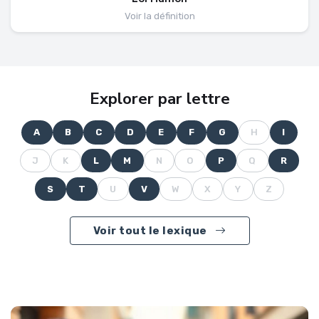
Voir la définition
Explorer par lettre
A
B
C
D
E
F
G
H
I
J
K
L
M
N
O
P
Q
R
S
T
U
V
W
X
Y
Z
Voir tout le lexique