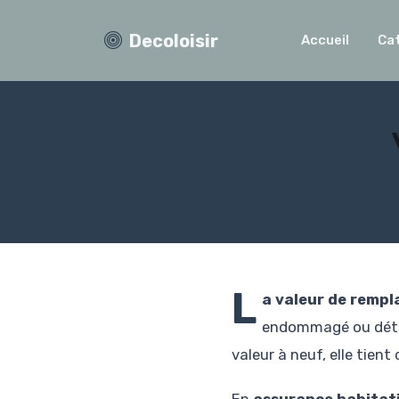
Decoloisir
Accueil
Ca
L
a valeur de remp
endommagé ou détru
valeur à neuf, elle tien