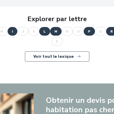
Explorer par lettre
H
I
J
K
L
M
N
O
P
Q
R
Z
Voir tout le lexique
Obtenir un devis p
habitation pas cher