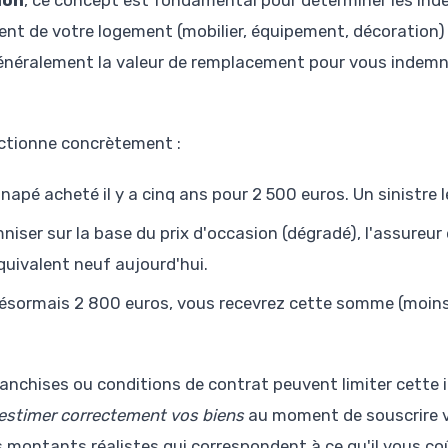
ion
, ce concept est fondamental pour déterminer les ind
ment de votre logement (mobilier, équipement, décoratio
 généralement la valeur de remplacement pour vous indemni
ctionne concrètement :
apé acheté il y a cinq ans pour 2 500 euros. Un sinistre 
niser sur la base du prix d'occasion (dégradé), l'assureur
uivalent neuf aujourd'hui.
désormais 2 800 euros, vous recevrez cette somme (moin
anchises ou conditions de contrat peuvent limiter cette 
'estimer correctement vos biens
au moment de souscrire 
s montants réalistes qui correspondent à ce qu'il vous co