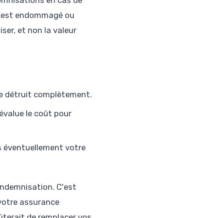
emnisations en cas de
n) est endommagé ou
ser, et non la valeur
le détruit complètement.
 évalue le coût pour
s éventuellement votre
indemnisation. C'est
votre assurance
ûterait de remplacer vos