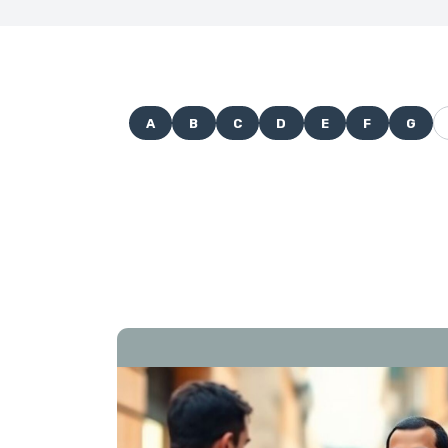
A
B
C
D
E
F
G