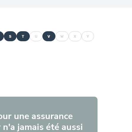
S
T
U
V
W
X
Y
our une assurance
 n'a jamais été aussi