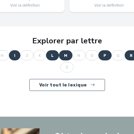
Voir la définition
Voir la définition
Explorer par lettre
H
I
J
K
L
M
N
O
P
Q
R
Z
Voir tout le lexique