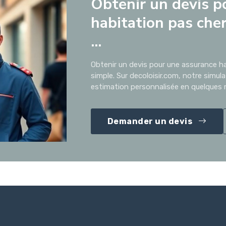
Obtenir un devis p
habitation pas cher
...
Obtenir un devis pour une assurance ha
simple. Sur decoloisir.com, notre simul
estimation personnalisée en quelques m
Demander un devis