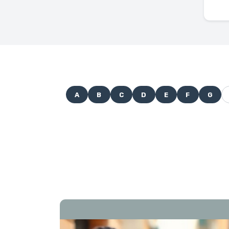
A
B
C
D
E
F
G