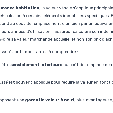
urance habitation
, la valeur vénale s'applique principa
éhicules ou à certains éléments immobiliers spécifiques. El
spond au coût de remplacement d'un bien par un équivale
usieurs années d'utilisation, l'assureur calculera son indem
à-dire sa valeur marchande actuelle, et non son prix d'acha
'assuré sont importantes à comprendre :
 être
sensiblement inférieure
au coût de remplacement 
usté
est souvent appliqué pour réduire la valeur en fonctio
roposent une
garantie valeur à neuf
, plus avantageuse