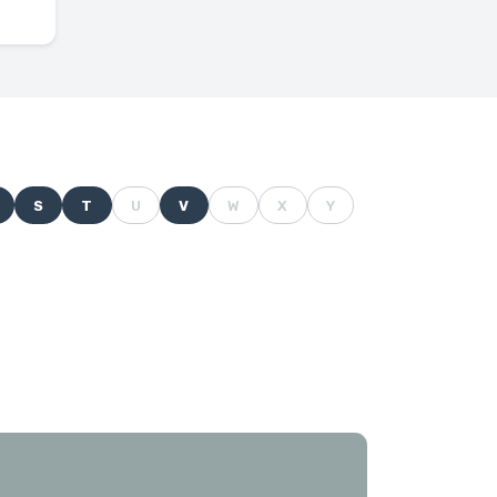
S
T
U
V
W
X
Y